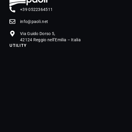
+39 0522364511
@ofni
ten.iloap
Via Guido Dorso 5,
42124 Reggio nell’Emilia – Italia
UTILITY
Careers
Download
Dealer locator
Contatti
PRODOTTI
Motorsport
Automotive