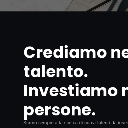
Crediamo ne
talento.
Investiamo n
persone.
Siamo sempre alla ricerca di nuovi talenti da inser