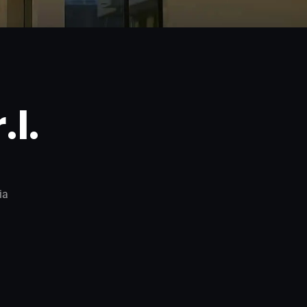
.l.
ia