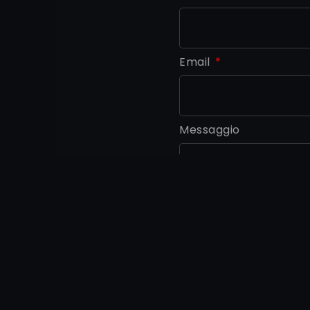
Email
Messaggio
Privacy
Autorizzo il trattame
punto: utenti sezione c
Fornisco il consenso c