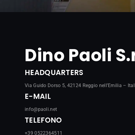
Dino Paoli S.r
HEADQUARTERS
Via Guido Dorso 5, 42124 Reggio nell’Emilia – Ital
E-MAIL
@ofni
ten.iloap
TELEFONO
+39 0522364511