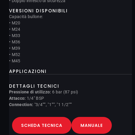
• Doppio innesco di sicurezza
VERSIONI DISPONIBILI
Capacità bullone:
• M20
• M24
• M33
• M36
• M39
• M52
• M45
APPLICAZIONI
DETTAGLI TECNICI
Pressione di utilizzo:
6 bar (87 psi)
Attacco:
1/4" BSP
Connection:
"3/4""", "1""", "1 1/2"""
SCHEDA TECNICA
MANUALE