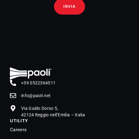
INVIA
+39 0522364511
@ofni
ten.iloap
Via Guido Dorso 5,
42124 Reggio nell’Emilia – Italia
UTILITY
Careers