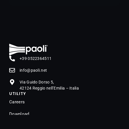
+39 0522364511
@ofni
ten.iloap
Via Guido Dorso 5,
42124 Reggio nell’Emilia – Italia
UTILITY
Careers
Download
Dealer locator