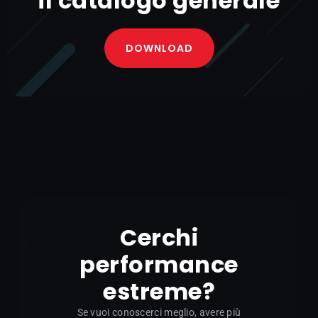
il catalogo generale​
DOWNLOAD
Cerchi
performance
estreme?
Se vuoi conoscerci meglio, avere più