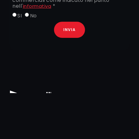
commerciali come indicato nel punto
nell'
*
informativa
SI
No
INVIA
+39 0522364511
@ofni
ten.iloap
Via Guido Dorso 5,
42124 Reggio nell’Emilia – Italia