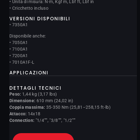
• Unità di misura: N·m, Kgf m, Lbf ft, Lbf in
• Cricchetto incluso
VERSIONI DISPONIBILI
• 7350A1
Disponibile anche:
• 7050A1
• 7100A1
• 7200A1
• 7010A1F-L
APPLICAZIONI
DETTAGLI TECNICI
Peso:
1,44 kg (3,17 lbs)
Dimensione:
610 mm (24,02 in)
Coppia massima:
35-350 Nm (25,81–258,15 ft-lb)
Attacco:
14x18
Connection:
"1/4""", "3/8""", "1/2"""