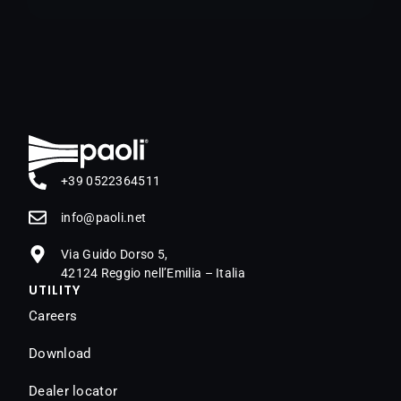
+39 0522364511
@ofni
ten.iloap
Via Guido Dorso 5,
42124 Reggio nell’Emilia – Italia
UTILITY
Careers
Download
Dealer locator